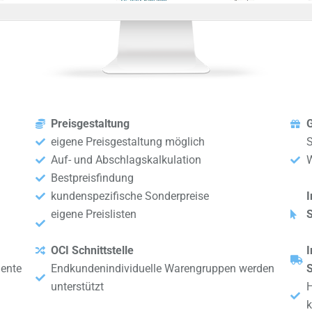
Preisgestaltung
eigene Preisgestaltung möglich
S
Auf- und Abschlagskalkulation
W
Bestpreisfindung
kundenspezifische Sonderpreise
I
eigene Preislisten
OCI Schnittstelle
I
mente
Endkundenindividuelle Warengruppen werden
unterstützt
H
k